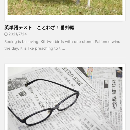
英単語テスト ことわざ！番外編
2021/7/24
Seeing is believing. Kill two birds with one stone. Patience wins
the day. It is like preaching to t ...