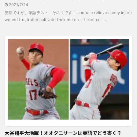
2021/7/24
突然ですが、単語テスト その１です！ confuse relieve annoy injure
wound frustrated cultivate I'm keen on ~ ticket coll ...
大谷翔平大活躍！オオタニサーンは英語でどう書く？