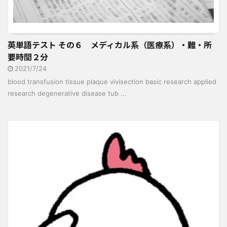
英単語テスト その６ メディカル系（医療系）・難・所
要時間２分
2021/7/24
blood transfusion tissue plaque vivisection basic research applied
research degenerative disease tub ...