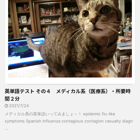
英単語テスト その４ メディカル系（医療系）・所要時
間２分
2021/7/24
メディカル系の英単語いってみましょ～！ epidemic flu-like
symptoms Spanish influenza contagious contagion casualty diagn
...