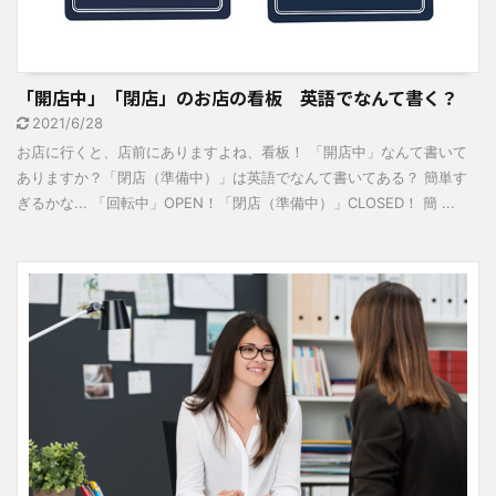
「開店中」「閉店」のお店の看板 英語でなんて書く？
2021/6/28
お店に行くと、店前にありますよね、看板！ 「開店中」なんて書いて
ありますか？「閉店（準備中）」は英語でなんて書いてある？ 簡単す
ぎるかな... 「回転中」OPEN！「閉店（準備中）」CLOSED！ 簡 ...