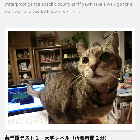
waterproof gentle specific coutry tariff yawn take a walk go for a
walk wait and see be known for~ 正 ...
英単語テスト１ 大学レベル（所要時間２分）