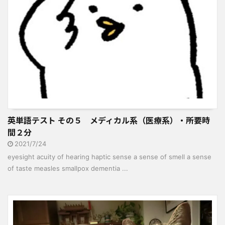
英単語テスト その５ メディカル系（医療系）・所要時
間２分
2021/7/24
eyesight acuity of hearing haptic sense a sense of smell a sense
of taste measles smallpox dementia ...