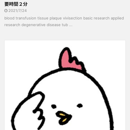
要時間２分
2021/7/24
blood transfusion tissue plaque vivisection basic research applied
research degenerative disease tub ...