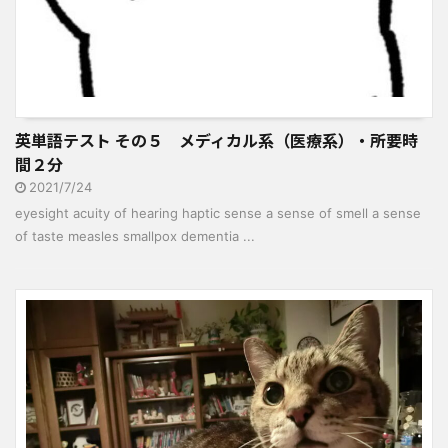
英単語テスト その５ メディカル系（医療系）・所要時
間２分
2021/7/24
eyesight acuity of hearing haptic sense a sense of smell a sense
of taste measles smallpox dementia ...