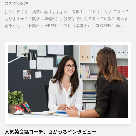
2021/6/28
お店に行くと、店前にありますよね、看板！ 「開店中」なんて書いて
ありますか？「閉店（準備中）」は英語でなんて書いてある？ 簡単す
ぎるかな... 「回転中」OPEN！「閉店（準備中）」CLOSED！ 簡 ...
人気英会話コーチ、さかっちインタビュー