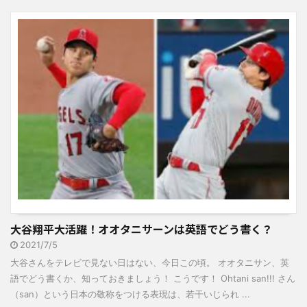
大谷翔平大活躍！オオタニサーンは英語でどう書く？
2021/7/5
大谷さんをテレビで見ない日はない、今日この頃。 オオタニサン、英
語でどう書くか、知っておきましょう！ こうです！ Ohtani san!!! さん
（san）という日本の敬称をつける表現は、若干いじられ ...