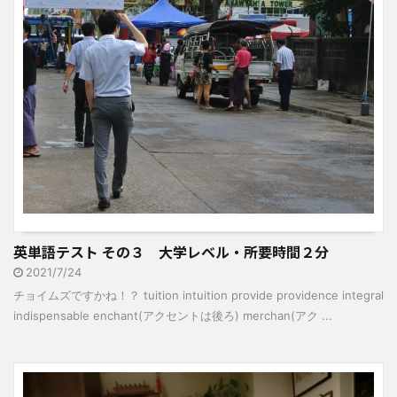
英単語テスト その３ 大学レベル・所要時間２分
2021/7/24
チョイムズですかね！？ tuition intuition provide providence integral
indispensable enchant(アクセントは後ろ) merchan(アク ...