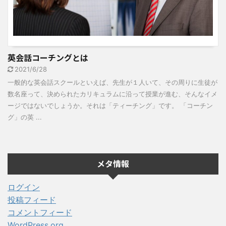
英会話コーチングとは
2021/6/28
一般的な英会話スクールといえば、先生が１人いて、その周りに生徒が
数名座って、決められたカリキュラムに沿って授業が進む、そんなイメ
ージではないでしょうか。それは「ティーチング」です。 「コーチン
グ」の英 ...
メタ情報
ログイン
投稿フィード
コメントフィード
WordPress.org