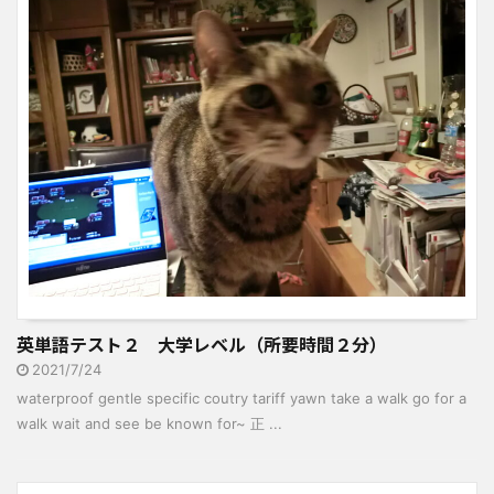
英単語テスト２ 大学レベル（所要時間２分）
2021/7/24
waterproof gentle specific coutry tariff yawn take a walk go for a
walk wait and see be known for~ 正 ...