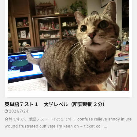
英単語テスト１ 大学レベル（所要時間２分）
2021/7/24
突然ですが、単語テスト その１です！ confuse relieve annoy injure
wound frustrated cultivate I'm keen on ~ ticket coll ...