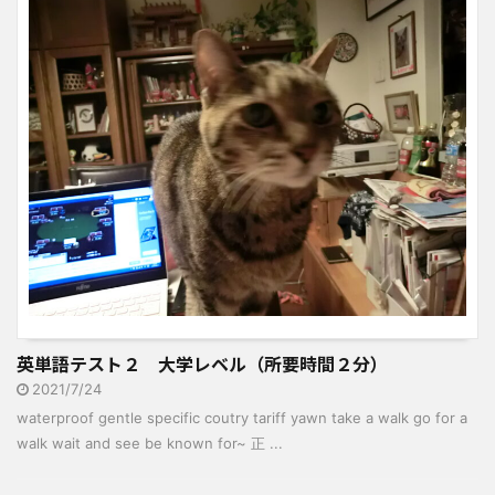
英単語テスト２ 大学レベル（所要時間２分）
2021/7/24
waterproof gentle specific coutry tariff yawn take a walk go for a
walk wait and see be known for~ 正 ...