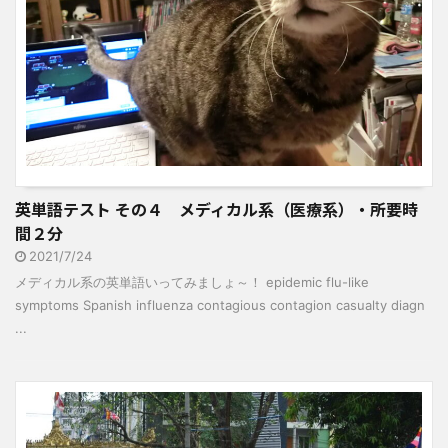
英単語テスト その４ メディカル系（医療系）・所要時
間２分
2021/7/24
メディカル系の英単語いってみましょ～！ epidemic flu-like
symptoms Spanish influenza contagious contagion casualty diagn
...