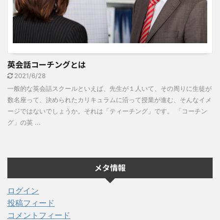
英会話コーチングとは
2021/6/28
一般的な英会話スクールといえば、先生が１人いて、その周りに生徒が
数名座って、決められたカリキュラムに沿って授業が進む、そんなイメ
ージではないでしょうか。それは「ティーチング」です。 「コーチン
グ」の英 ...
メタ情報
ログイン
投稿フィード
コメントフィード