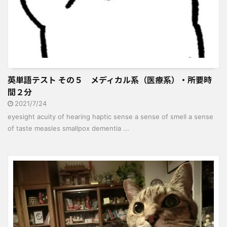
英単語テスト その５ メディカル系（医療系）・所要時
間２分
2021/7/24
eyesight acuity of hearing haptic sense a sense of smell a sense
of taste measles smallpox dementia ...