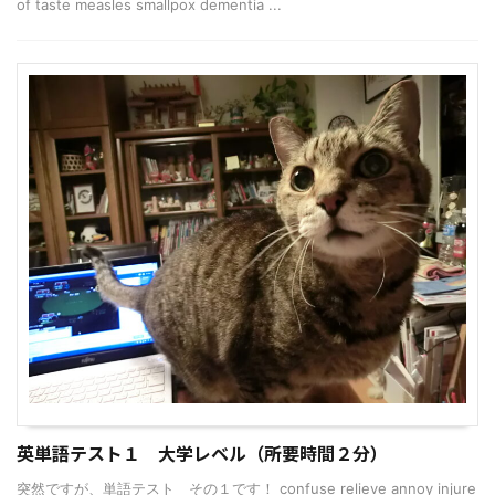
of taste measles smallpox dementia ...
英単語テスト１ 大学レベル（所要時間２分）
突然ですが、単語テスト その１です！ confuse relieve annoy injure