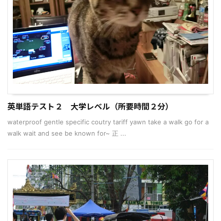
英単語テスト２ 大学レベル（所要時間２分）
waterproof gentle specific coutry tariff yawn take a walk go for a
walk wait and see be known for~ 正 ...