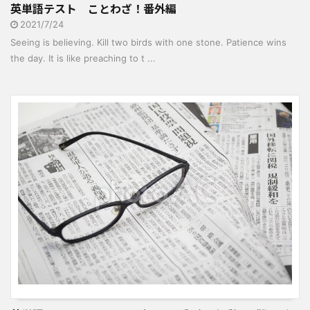
英単語テスト ことわざ！番外編
2021/7/24
Seeing is believing. Kill two birds with one stone. Patience wins
the day. It is like preaching to t ...