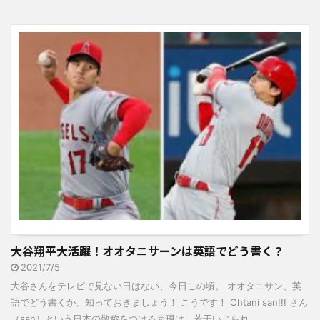
大谷翔平大活躍！オオタニサーンは英語でどう書く？
2021/7/5
大谷さんをテレビで見ない日はない、今日この頃。 オオタニサン、英
語でどう書くか、知っておきましょう！ こうです！ Ohtani san!!! さん
（san）という日本の敬称をつける表現は、若干いじられ ...