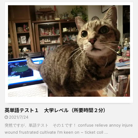
英単語テスト１ 大学レベル（所要時間２分）
2021/7/24
突然ですが、単語テスト その１です！ confuse relieve annoy injure
wound frustrated cultivate I'm keen on ~ ticket coll ...