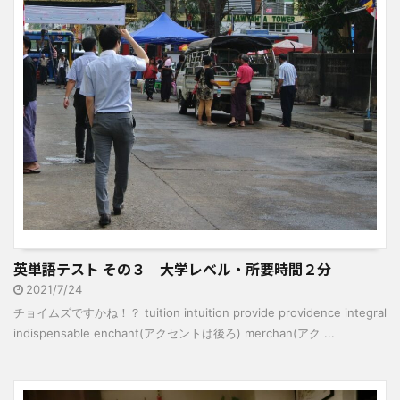
英単語テスト その３ 大学レベル・所要時間２分
2021/7/24
チョイムズですかね！？ tuition intuition provide providence integral
indispensable enchant(アクセントは後ろ) merchan(アク ...