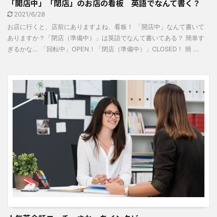
「開店中」「閉店」のお店の看板 英語でなんて書く？
2021/6/28
お店に行くと、店前にありますよね、看板！ 「開店中」なんて書いて
ありますか？「閉店（準備中）」は英語でなんて書いてある？ 簡単す
ぎるかな... 「回転中」OPEN！「閉店（準備中）」CLOSED！ 簡 ...