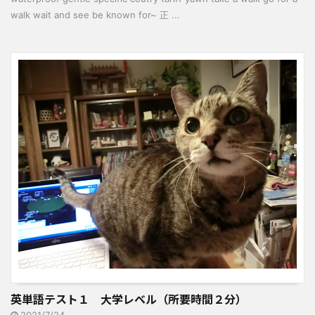
walk wait and see be known for~ 正 ...
英単語テスト１ 大学レベル（所要時間２分）