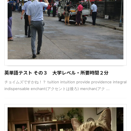
英単語テスト その３ 大学レベル・所要時間２分
チョイムズですかね！？ tuition intuition provide providence integral
indispensable enchant(アクセントは後ろ) merchan(アク ...