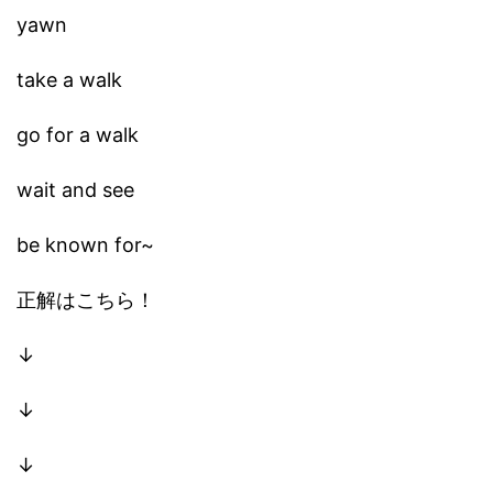
yawn
take a walk
go for a walk
wait and see
be known for~
正解はこちら！
↓
↓
↓