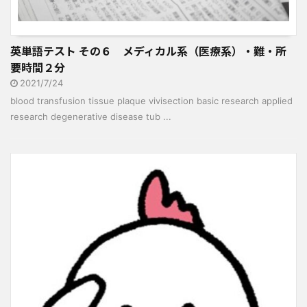
英単語テスト その６ メディカル系（医療系）・難・所
要時間２分
2021/7/24
blood transfusion tissue plaque vivisection basic research applied
research degenerative disease tub ...