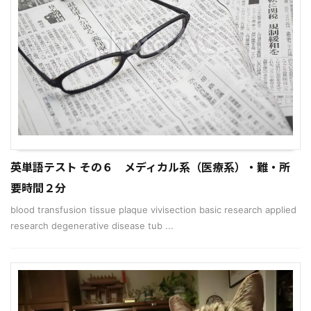
英単語テスト その６ メディカル系（医療系）・難・所
要時間２分
blood transfusion tissue plaque vivisection basic research applied
research degenerative disease tub ...