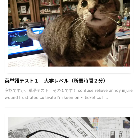
英単語テスト１ 大学レベル（所要時間２分）
突然ですが、単語テスト その１です！ confuse relieve annoy injure
wound frustrated cultivate I'm keen on ~ ticket coll ...