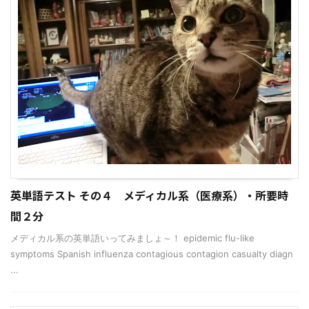
英単語テスト その４ メディカル系（医療系）・所要時
間２分
メディカル系の英単語いってみましょ～！ epidemic flu-like
symptoms Spanish influenza contagious contagion casualty diagn
...