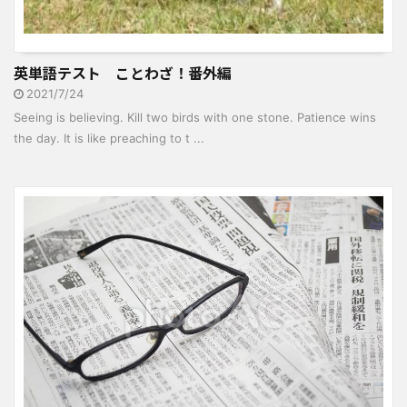
英単語テスト ことわざ！番外編
2021/7/24
Seeing is believing. Kill two birds with one stone. Patience wins
the day. It is like preaching to t ...