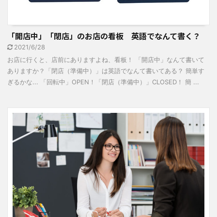
「開店中」「閉店」のお店の看板 英語でなんて書く？
2021/6/28
お店に行くと、店前にありますよね、看板！ 「開店中」なんて書いて
ありますか？「閉店（準備中）」は英語でなんて書いてある？ 簡単す
ぎるかな... 「回転中」OPEN！「閉店（準備中）」CLOSED！ 簡 ...