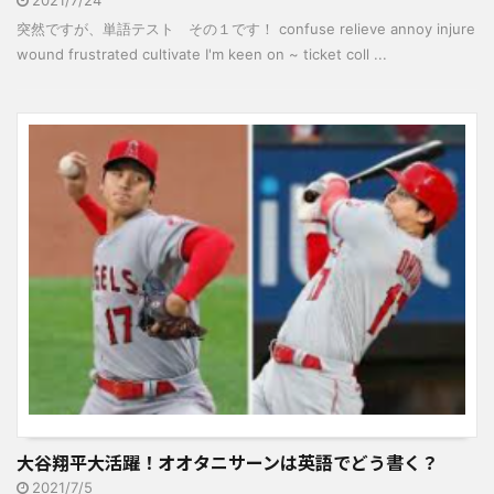
2021/7/24
突然ですが、単語テスト その１です！ confuse relieve annoy injure
wound frustrated cultivate I'm keen on ~ ticket coll ...
大谷翔平大活躍！オオタニサーンは英語でどう書く？
2021/7/5