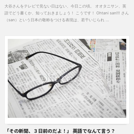
大谷さんをテレビで見ない日はない、今日この頃。 オオタニサン、英
語でどう書くか、知っておきましょう！ こうです！ Ohtani san!!! さん
（san）という日本の敬称をつける表現は、若干いじられ ...
「その新聞、３日前のだよ！」 英語でなんて言う？