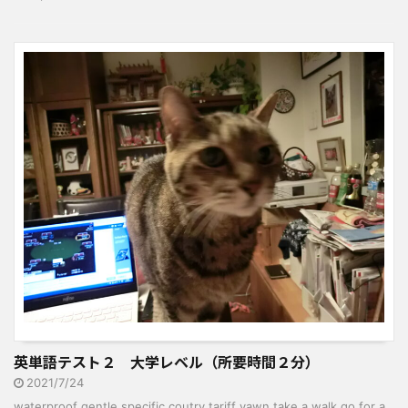
英単語テスト２ 大学レベル（所要時間２分）
2021/7/24
waterproof gentle specific coutry tariff yawn take a walk go for a