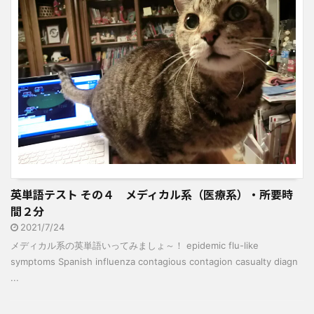
英単語テスト その４ メディカル系（医療系）・所要時
間２分
2021/7/24
メディカル系の英単語いってみましょ～！ epidemic flu-like
symptoms Spanish influenza contagious contagion casualty diagn
...