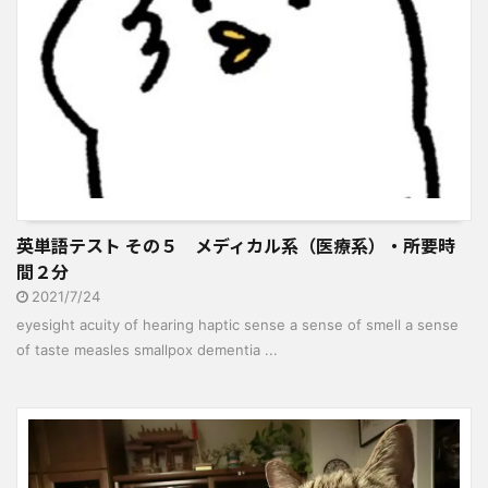
英単語テスト その５ メディカル系（医療系）・所要時
間２分
2021/7/24
eyesight acuity of hearing haptic sense a sense of smell a sense
of taste measles smallpox dementia ...